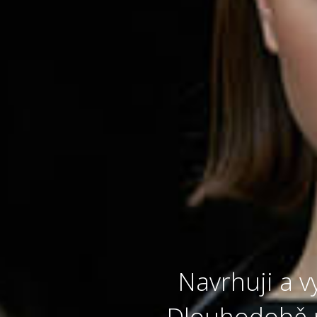
Navrhuji a vy
Dlouhodobě pr