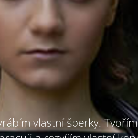
rábím vlastní šperky. Tvořím 
acuji a rozvíjím vlastní kon