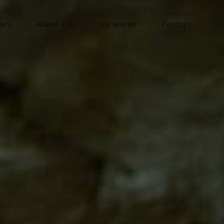
ews
About me
My works
Contact