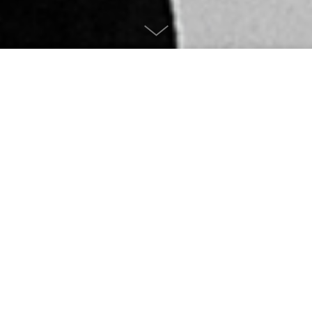
Kolekce AIR Glass
Kolekce AIR je součástí diplomové práce na téma
elementu – vzduchu.
Materiál: Foukané sklo
Realizace: 2010