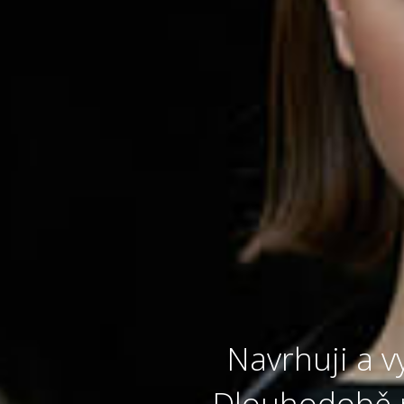
Navrhuji a vy
Dlouhodobě pr