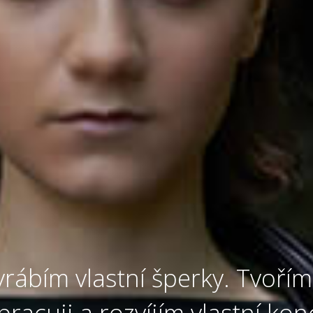
rábím vlastní šperky. Tvořím 
acuji a rozvíjím vlastní kon