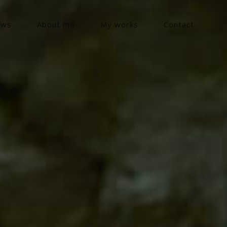
ews
About me
My works
Contact